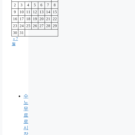
2
3
4
5
6
7
8
9
10
11
12
13
14
15
16
17
18
19
20
21
22
23
24
25
26
27
28
29
30
31
« 7
월
수
노
무
료
로
시
작