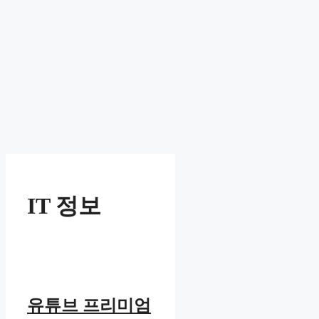
IT 정보
유튜브 프리미엄