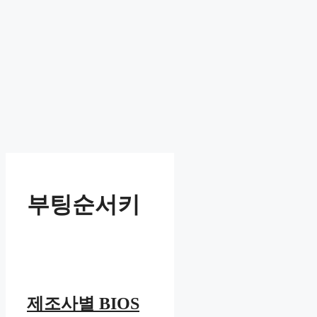
부팅순서키
제조사별 BIOS